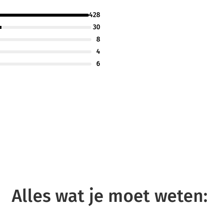
428
30
8
4
6
Alles wat je moet weten: