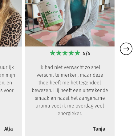
5/5
Day
uurlijk
Ik had niet verwacht zo snel
vriend
an mijn
verschil te merken, maar deze
en
en, en
thee heeft me het tegendeel
s voor
bewezen. Hij heeft een uitstekende
smaak en naast het aangename
aroma voel ik me overdag veel
energieker.
Alja
Tanja