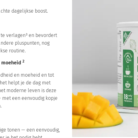
achte dagelijkse boost.
d te verlagen³ en bevordert
andere pluspunten, nog
kse routine.
2
en moeheid
idheid en moeheid en tot
het helpt je de dag met
het moderne leven is deze
— met een eenvoudig kopje
.
dige tonen — een eenvoudig,
 je het nodig hebt.