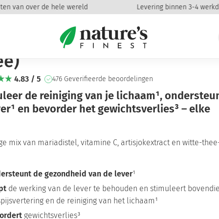
n van over de hele wereld
Levering binnen 3-4 werkdag
ox Tea (Dag Detox Thee)
y Detox Tea (Dag Detox
ee)
4.83 / 5
476 Geverifieerde beoordelingen
leer de reiniging van je lichaam¹, ondersteu
ver¹ en bevorder het gewichtsverlies³ – elke
ge mix van mariadistel, vitamine C, artisjokextract en witte-thee
ersteunt de gezondheid van de lever
¹
pt
de werking van de lever te behouden en stimuleert bovendi
spijsvertering en de reiniging van het lichaam¹
ordert
gewichtsverlies³