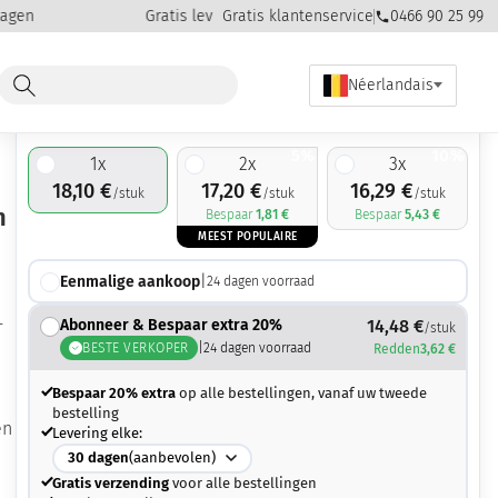
en
Gratis levering vanaf €50,00 aankoop
Gratis klantenservice
0466 90 25 99
Néerlandais
18,10
€
5%
10%
1
x
2
x
3
x
18,10
€
17,20
€
16,29
€
/stuk
/stuk
/stuk
n
Bespaar
1,81
€
Bespaar
5,43
€
MEEST POPULAIRE
Eenmalige aankoop
|
24
dagen voorraad
-
Abonneer & Bespaar extra 20%
14,48
€
/stuk
BESTE VERKOPER
|
24
dagen voorraad
Redden
3,62
€
Bespaar 20% extra
op alle bestellingen, vanaf uw tweede
bestelling
en
Levering elke:
30
dagen
(aanbevolen)
Gratis verzending
voor alle bestellingen