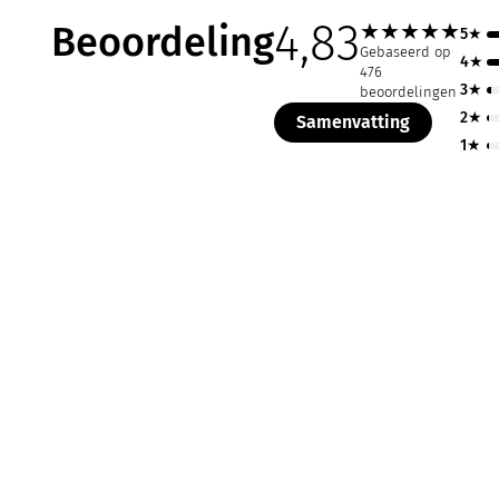
4,83
Beoordeling
★
★
★
★
★
5★
Gebaseerd op
4★
476
3★
beoordelingen
2★
Samenvatting
1★