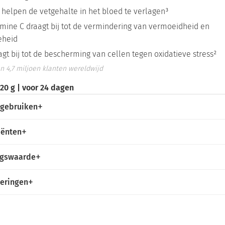
 helpen de vetgehalte in het bloed te verlagen³
amine C draagt bij tot de vermindering van vermoeidheid en
heid
agt bij tot de bescherming van cellen tegen oxidatieve stress²
n 4,7 miljoen klanten wereldwijd
20 g | voor 24 dagen
 gebruiken
iënten
ngswaarde
ceringen