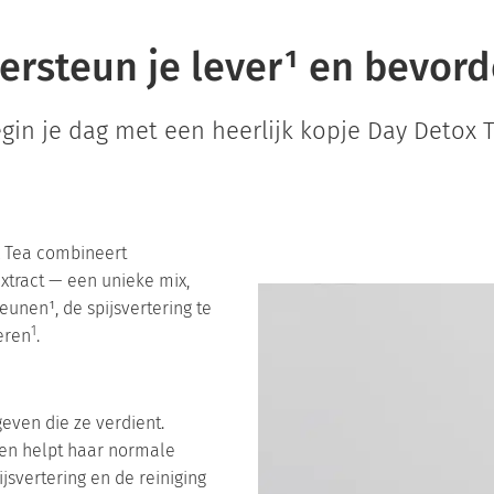
ersteun je lever¹ en bevord
gin je dag met een heerlijk kopje Day Detox 
x Tea combineert
extract — een unieke mix,
unen¹, de spijsvertering te
1
eren
.
geven die ze verdient.
 en helpt haar normale
ijsvertering en de reiniging