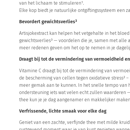
van het lichaam te stimuleren¹.
Elke kop biedt je natuurlijke ontgiftingssysteem een z
Bevordert gewichtsverlies³
Artisjokextract kan helpen het vetgehalte in het bloe
gewichtsverlies³ — voordelen die je, samen met alle 
meer redenen geven om het op te nemen in je dagelij
Draagt bij tot de vermindering van vermoeidheid 
Vitamine C draagt bij tot de vermindering van vermoe
de bescherming van cellen tegen oxidatieve stress² – 
meer gemak aan te kunnen. In het snelle tempo van 
ondersteuning iets wat velen echt zullen waarderen 
thee kun je je dag aangenamer en makkelijker maken
Verfrissende, lichte smaak voor elke dag
Geniet van een zachte, verfijnde thee met milde krui
rustgevend moment waar je van kunt genieten wanneer