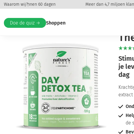
ugbetaald binnen 60 dagen
Waarom wij?
Meer dan 4,7 miljoen klante
Home
/
Gewichtsverlies
/
Detox en gewichtsverlies
/ Day Det
Da
Doe de quiz →
Shoppen
Th
Stimu
je le
dag
Krachti
extract
Ond
Hel
de 
Bev