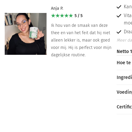
Kan
Anja P.
Vit
5 / 5
moe
Ik hou van de smaak van deze
Dra
thee en van het feit dat hij niet
alleen lekker is, maar ook goed
Meer da
voor mij. Hij is perfect voor mijn
Netto 1
dagelijkse routine.
Hoe te
Ingred
Voedi
Certifi