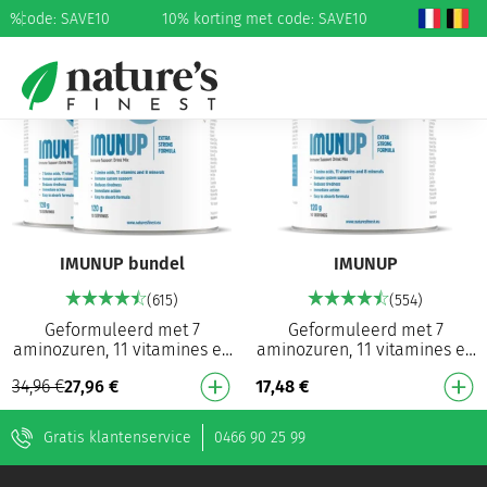
et code: SAVE10
%
10% korting met code: SAVE10
20%
IMUNUP bundel
IMUNUP
(615)
(554)
Geformuleerd met 7
Geformuleerd met 7
aminozuren, 11 vitamines en
aminozuren, 11 vitamines en
8 mineralen 26 krachtige
8 mineralen 26 krachtige
34,96
€
27,96
€
17,48
€
ingrediënten: een van de
ingrediënten: een van de
krachtigste formules o…
krachtigste formules o…
Gratis klantenservice
0466 90 25 99