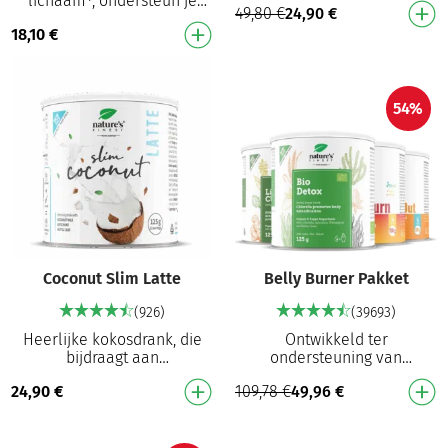
lichaam¹, ondersteun je
49,80
€
24,90
€
artisjokextract en
lever¹ en bevorder het
brandnetelbladeren extract
18,10
€
gewichtsverlies³ – elke dag
Met kokosdran…
Krachtige mix …
54%
Coconut Slim Latte
Belly Burner Pakket
(926)
(39693)
Heerlijke kokosdrank, die
Ontwikkeld ter
bijdraagt aan
ondersteuning van
gewichtsverlies² Met
ontgifting³, levergezondheid¹
24,90
€
109,78
€
49,96
€
artisjokextract en
en meer. Liver Cleanse:
brandnetelbladextract Met
Ondersteunt de
kokospoeder H…
levergezondheid¹ …