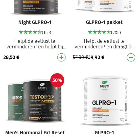
Night GLPRO-1
GLPRO-1 pakket
(169)
(205)
Helpt de eetlust te
Helpt de eetlust te
verminderen¹ en helpt bij
verminderen¹ en draagt bij
het beheersen van het
tot gewichtsverlies¹ Draagt
28,50
€
57,00
€
39,90
€
lichaamsgewicht¹ 8-in-1
bij tot gewichtsverlies⁴
formule die helpt de eetlus…
Vermindert de eetlu…
50%
Men's Hormonal Fat Reset
GLPRO-1