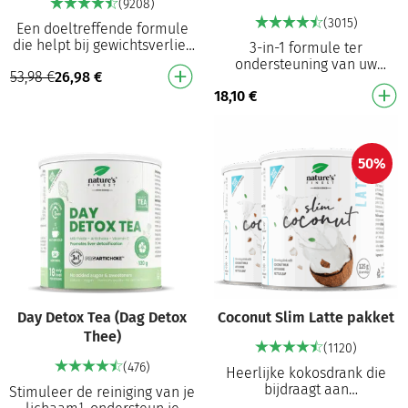
(9208)
(3015)
Een doeltreffende formule
die helpt bij gewichtsverlies
3-in-1 formule ter
Helpt bij het verwijderen van
ondersteuning van uw
53,98
€
26,98
€
vetreserves, wat bijdraagt
doelen — helpt bij
aan ge…
18,10
€
gewichtsbeheersing¹, remt
het hongergevoel¹ en
ondersteunt h…
50%
Day Detox Tea (Dag Detox
Coconut Slim Latte pakket
Thee)
(1120)
(476)
Heerlijke kokosdrank die
bijdraagt aan
Stimuleer de reiniging van je
gewichtsverlies² Met