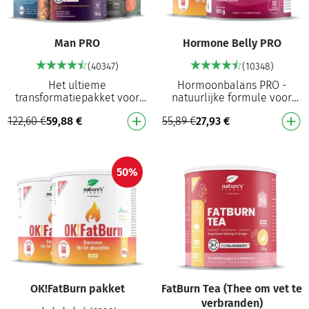
Man PRO
Hormone Belly PRO
(40347)
(10348)
Het ultieme
Hormoonbalans PRO -
transformatiepakket voor
natuurlijke formule voor
mannen: verhoogt de
vrouwen, die met behulp van
122,60
€
59,88
€
55,89
€
27,93
€
vetuitscheiding⁵, helpt een
vitamine B6 bijdraagt aan het
optimaal
reguleren van ho…
uithoudingsvermogen te be…
50%
OK!FatBurn pakket
FatBurn Tea (Thee om vet te
verbranden)