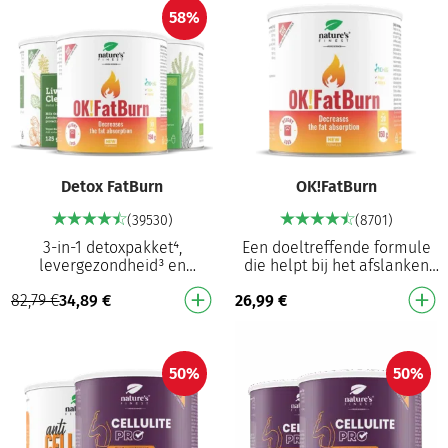
58%
Detox FatBurn
OK!FatBurn
(39530)
(8701)
3-in-1 detoxpakket⁴,
Een doeltreffende formule
levergezondheid³ en
die helpt bij het afslanken
gewichtsverlies¹ Helpt bij het
Helpt bij het verwijderen van
82,79
€
34,89
€
26,99
€
verwijderen van
vetreserves, wat bijdraagt tot
vetophopingen en draagt zo
gewi…
bij …
50%
50%