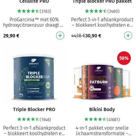
Cellulite PRO
Triple Blocker PRO pakket
(3183)
(3480)
ProGarcinia™ met 60%
Perfect 3-in-1 afslankproduct
hydroxycitroenzuur draagt bij
– blokkeert koolhydraten en
aan het verminderen van
vetten¹, remt
29,90
€
44,18
€
30,90
€
vetopslag² in het lichaam
hongeraanvallen en
Helpt het uiterlij…
vermindert de zin in zoet!² …
58%
Triple Blocker PRO
Bikini Body
(1946)
(41681)
Perfect 3-in-1 afslankproduct
4-in-1 pakket voor snelle
– blokkeert koolhydraten en
lichaamstransformatie –