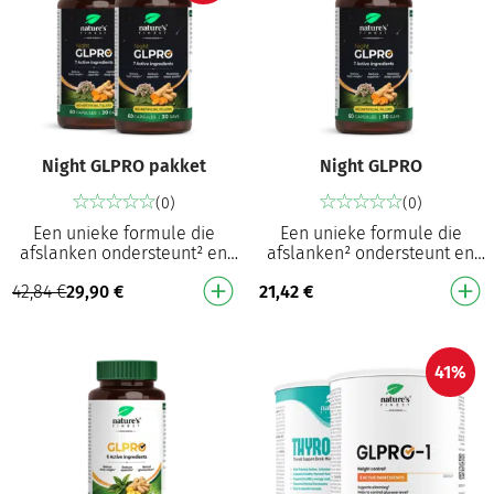
Night GLPRO pakket
Night GLPRO
(0)
(0)
Een unieke formule die
Een unieke formule die
afslanken ondersteunt² en
afslanken² ondersteunt en
helpt een natuurlijke slaap
helpt een natuurlijke slaap
42,84
€
29,90
€
21,42
€
te behouden³ Draagt bij tot
te behouden³ Draagt bij tot
het vermindere…
het vermindere…
41%