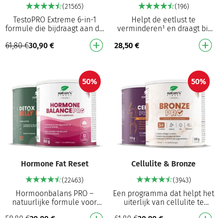
(21565)
(196)
TestoPRO Extreme 6-in-1
Helpt de eetlust te
formule die bijdraagt aan de
verminderen¹ en draagt bij
werking van spieren⁴ en het
tot gewichtsverlies¹ Draagt
61,80
€
30,90
€
28,50
€
behoud van normale
bij tot gewichtsverlies⁴
testosteronniveaus …
Vermindert de eetlu…
50%
50%
Hormone Fat Reset
Cellulite & Bronze
(22463)
(3943)
Hormoonbalans PRO –
Een programma dat helpt het
natuurlijke formule voor
uiterlijk van cellulite te
vrouwen die met vitamine B6
verminderen¹ en bijdraagt