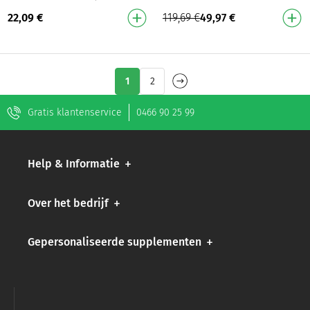
vetten¹, remt
klaar voor het strand! Voor
22,09
€
119,69
€
49,97
€
hongeraanvallen en
gewichtsverlies²,
vermindert de zin in zoet!² …
vermindering van cellul…
1
2
Gratis klantenservice
0466 90 25 99
Help & Informatie
Over het bedrijf
Gepersonaliseerde supplementen