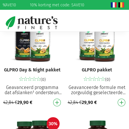
: SAVE10
%
10% korting met code: SAVE10
30%
30%
GLPRO Day & Night pakket
GLPRO pakket
(0)
(0)
Geavanceerd programma
Geavanceerde formule met
dat afslanken¹ ondersteunt
zorgvuldig geselecteerde
en helpt een natuurlijke
ingrediënten die afslanken¹
42,84
€
29,90
€
42,84
€
29,90
€
slaap te behouden7 GLPRO:
ondersteunen en de eetlust
Ondersteunt afslank…
verminderen¹ O…
30%