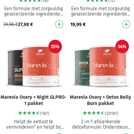
(18)
(12)
Een formule met zorgvuldig
Een formule met zorgvuldig
geselecteerde ingrediënten
geselecteerde ingrediënten
die afslanken¹ ondersteunt
die afslanken¹ ondersteunt
39,98
€
27,98
€
19,99
€
en de eetlust vermindert¹
en de eetlust vermindert¹
Draagt bij a…
Draagt bij a…
35%
34%
Marevia Ovary + Night GLPRO-
Marevia Ovary + Detox Belly
1 pakket
Burn pakket
(181)
(20181)
Helpt de eetlust te
2-in-1 afslankende
verminderen¹ en helpt bij
detoxformule: Ondersteunt
het beheersen van het
leverontgifting en vermindert