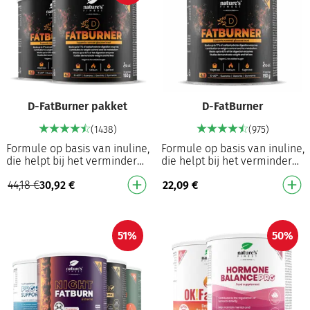
D-FatBurner pakket
D-FatBurner
(1438)
(975)
Formule op basis van inuline,
Formule op basis van inuline,
die helpt bij het verminderen
die helpt bij het verminderen
van vetophopingen en
van vetophopingen en
44,18
€
30,92
€
22,09
€
bijdraagt aan
bijdraagt aan
gewichtsverlies⁴ Met het…
gewichtsverlies⁴ Met het…
51%
50%