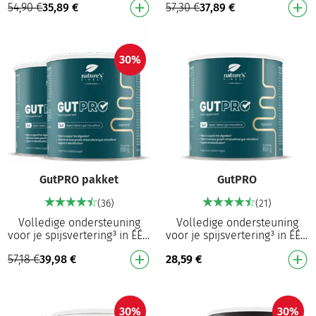
54,90
€
35,89
€
57,30
€
37,89
€
lichaamsgewicht¹ 8-in-1
hardnekkig buikvet BEWEZEN
formule die helpt de eetlus…
RESULTATEN: De ge…
30%
GutPRO pakket
GutPRO
(36)
(21)
Volledige ondersteuning
Volledige ondersteuning
voor je spijsvertering³ in ÉÉN
voor je spijsvertering³ in ÉÉN
complete formule NIEUW: 3-
complete formule NIEUW: 3-
57,18
€
39,98
€
28,59
€
in-1 synergetische formule:
in-1 synergetische formule:
spijsverte…
spijsverte…
30%
30%