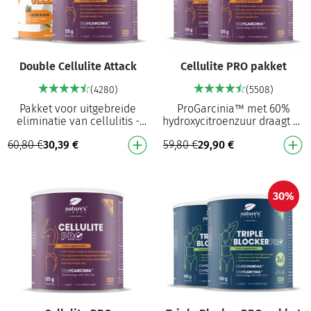
Double Cellulite Attack
Cellulite PRO pakket
(4280)
(5508)
Pakket voor uitgebreide
ProGarcinia™ met 60%
eliminatie van cellulitis -
hydroxycitroenzuur draagt bij
interne en externe
aan het verminderen van
60,80
€
30,39
€
59,80
€
29,90
€
ondersteuning voor de
vetopslag² in het lichaam
snelste effecten! Cellulit…
Helpt het uiterlij…
30%