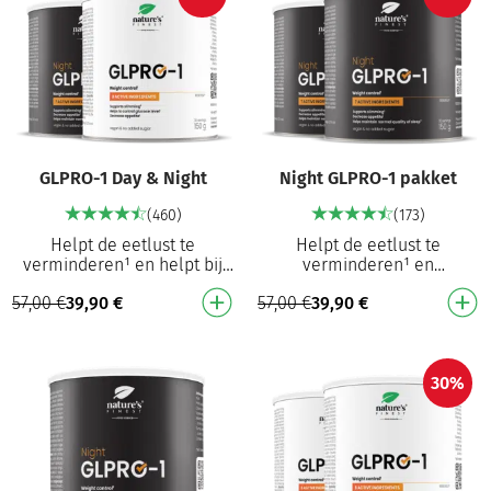
GLPRO-1 Day & Night
Night GLPRO-1 pakket
(460)
(173)
Helpt de eetlust te
Helpt de eetlust te
verminderen¹ en helpt bij
verminderen¹ en
het controleren van het
ondersteunt het beheer van
57,00
€
39,90
€
57,00
€
39,90
€
lichaamsgewicht¹ 8-in-1
het lichaamsgewicht¹ 8-in-1
formule die helpt de eetl…
formule die helpt de
eetlust…
30%