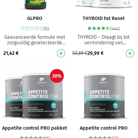
GLPRO
THYROID Fat Reset
(0)
(444)
Geavanceerde formule met
THYROID – Draagt bij tot
zorgvuldig geselecteerde
vermindering van
ingrediënten die afslanken¹
vermoeidheid en uitputting²
21,42
€
50,69
€
29,99
€
ondersteunen en de eetlust
en speelt een rol bij de
verminderen¹ O…
werking van de schildkli…
30%
Appetite control PRO pakket
Appetite control PRO