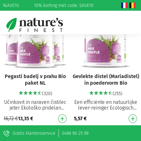
e: SAVE10
%
10% korting met code: SAVE10
20%
Pegasti badelj v prahu Bio
Gevlekte distel (Mariadistel)
paket NL
in poedervorm Bio
(320)
(255)
Učinkovit in naraven čistilec
Een efficiënte en natuurlijke
jeter Ekološko pridelan
lever-reiniger Ecologisch
Pomaga očistiti jetra
geteeld Helpt de lever te
16,72
€
13,35
€
5,57
€
Obnavlja poškodovane
reinigen Herstelt
celice jetrnega tkiva …
beschadigde leverwe…
Gratis klantenservice
0466 90 25 99