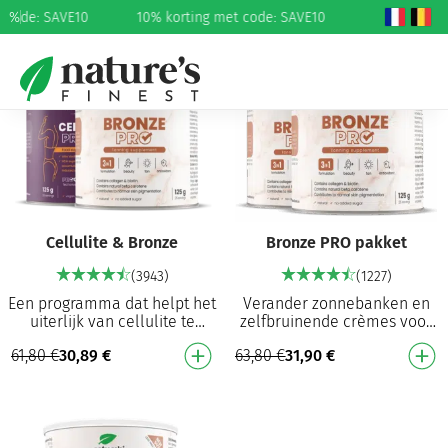
t code: SAVE10
%
10% korting met code: SAVE10
50%
50%
Cellulite & Bronze
Bronze PRO pakket
(3943)
(1227)
Een programma dat helpt het
Verander zonnebanken en
uiterlijk van cellulite te
zelfbruinende crèmes voor
verminderen¹ en bijdraagt
een bronzing formule die
61,80
€
30,89
€
63,80
€
31,90
€
aan de normale kleuring van
van binnenuit werkt
de huid⁷ C…
Voedingssupplement voor …