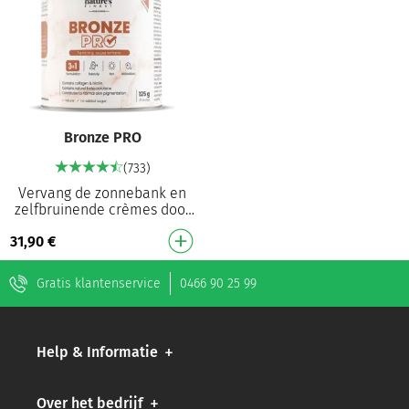
Bronze PRO
(733)
Vervang de zonnebank en
zelfbruinende crèmes door
een bronzing formule die
31,90
€
van binnenuit werkt
Voedingssupplement voor …
Gratis klantenservice
0466 90 25 99
Help & Informatie
Over het bedrijf