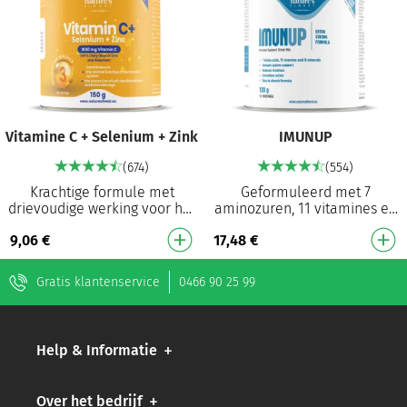
Vitamine C + Selenium + Zink
IMUNUP
(674)
(554)
Krachtige formule met
Geformuleerd met 7
drievoudige werking voor het
aminozuren, 11 vitamines en
immuunsysteem¹˒²˒³ 1000
8 mineralen 26 krachtige
9,06
€
17,48
€
mg (1250 % NRV) vitamine C
ingrediënten: een van de
per dosis Dekt de…
krachtigste formules o…
Gratis klantenservice
0466 90 25 99
Help & Informatie
Over het bedrijf