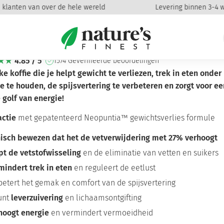
lanten van over de hele wereld
Levering binnen 3-4 we
m Coffee pakket
4.85 / 5
1574 Geverifieerde beoordelingen
ke koffie die je helpt gewicht te verliezen, trek in eten onder
e te houden, de spijsvertering te verbeteren en zorgt voor ee
 golf van energie!
actie
met gepatenteerd Neopuntia™ gewichtsverlies formule
nisch bewezen dat het de vetverwijdering met 27% verhoogt
pt de vetstofwisseling
en de eliminatie van vetten en suikers
mindert trek in eten
en reguleert de eetlust
betert het gemak en comfort van de spijsvertering
unt
leverzuivering
en lichaamsontgifting
hoogt energie
en vermindert vermoeidheid