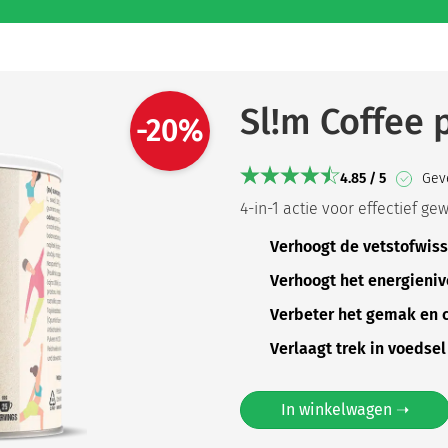
Sl!m Coffee 
-20%
4.85 / 5
Geve
4-in-1 actie voor effectief ge
Verhoogt de vetstofwiss
Verhoogt het energieni
Verbeter het gemak en c
Verlaagt trek in voedse
In winkelwagen ➝