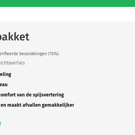
pakket
rifieerde beoordelingen (1574)
wichtsverlies
eling
veau
omfort van de spijsvertering
l en maakt afvallen gemakkelijker