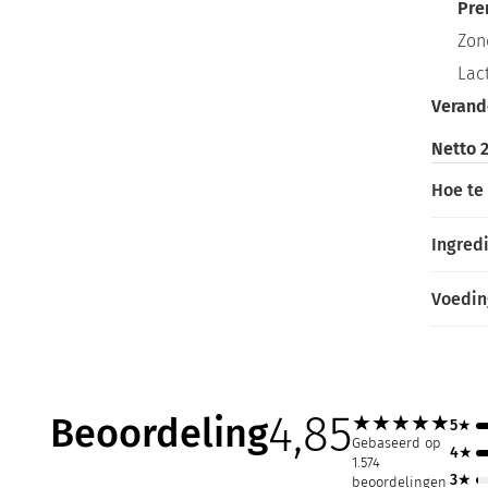
Pre
Zon
Lact
Verande
Netto 2
Hoe te
Ingred
Voedi
4,85
Beoordeling
★
★
★
★
★
5★
Gebaseerd op
4★
1.574
3★
beoordelingen