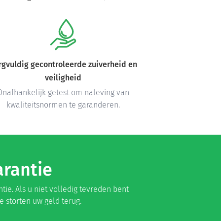
rgvuldig gecontroleerde zuiverheid en
veiligheid
Onafhankelijk getest om naleving van
kwaliteitsnormen te garanderen.
arantie
e. Als u niet volledig tevreden bent
 storten uw geld terug.