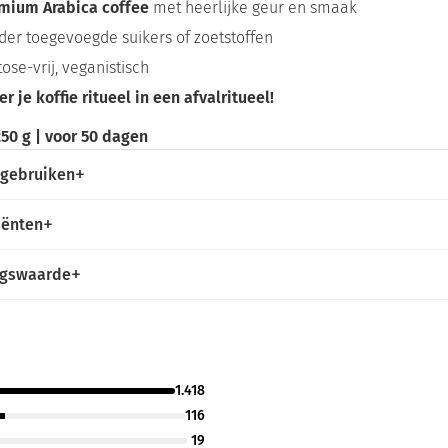
mium Arabica coffee
met heerlijke geur en smaak
der toegevoegde suikers of zoetstoffen
ose-vrij, veganistisch
r je koffie ritueel in een afvalritueel!
50 g | voor 50 dagen
 gebruiken
iënten
ngswaarde
1.418
116
19