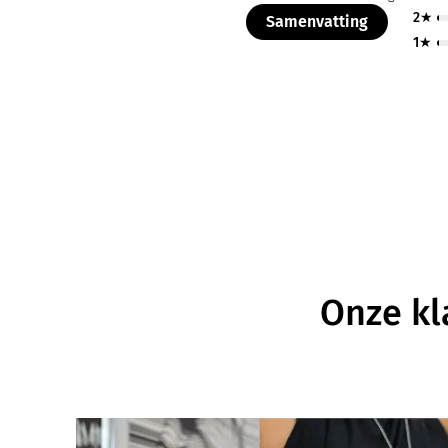
2★
Samenvatting
1★
Onze kl