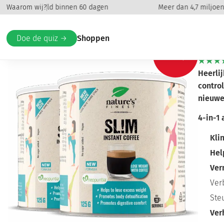
Terugbetaald binnen 60 dagen
Waarom wij?
Meer dan 4,7 miljoen k
Home
/
Gezondheid
/
Energie
/ Sl!m Coffee pakket
Sl!
Doe de quiz →
Shoppen
-20%
Heerlij
control
nieuwe
4-in-1 
Kli
Hel
Ver
Ver
Ste
Ver