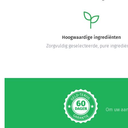
Hoogwaardige ingrediënten
Zorgvuldig geselecteerde, pure ingredië
Om uw aank