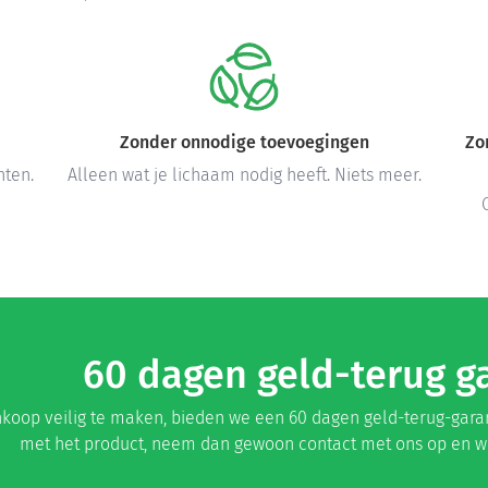
Zonder onnodige toevoegingen
Zo
nten.
Alleen wat je lichaam nodig heeft. Niets meer.
60 dagen geld-terug g
oop veilig te maken, bieden we een 60 dagen geld-terug-garanti
met het product, neem dan gewoon contact met ons op en we