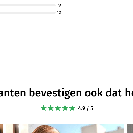
9
12
anten bevestigen ook dat h
4.9 / 5