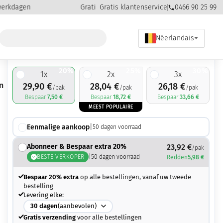
rkdagen
Gratis levering vanaf €50,00 aankoop
Gratis klantenservice
0466 90 25 99
Néerlandais
29,90
€
37,40
€
20%
25%
30%
1
x
2
x
3
x
n
29,90
€
28,04
€
26,18
€
/pak
/pak
/pak
Bespaar
7,50
€
Bespaar
18,72
€
Bespaar
33,66
€
MEEST POPULAIRE
Eenmalige aankoop
|
50
dagen voorraad
Abonneer & Bespaar extra 20%
23,92
€
/pak
BESTE VERKOPER
|
50
dagen voorraad
Redden
5,98
€
Bespaar 20% extra
op alle bestellingen, vanaf uw tweede
bestelling
Levering elke:
30
dagen
(aanbevolen)
Gratis verzending
voor alle bestellingen