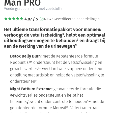
Man PRO
Voedingssupplement met zoetstoffen
4.87 / 5
40347 Geverifieerde beoordelingen
Het ultieme transformatiepakket voor mannen:
verhoogt de vetuitscheiding⁵, helpt een optimaal
uithoudingsvermogen te behouden⁷ en draagt bij
aan de werking van de urinewegen
⁹
Detox Belly Burn:
met de gepatenteerde formule
Neopuntia™ ondersteunt het de vetstofwisseling en
gewichtsverlies⁵– werkt in twee stappen: ondersteunt
ontgifting met artisjok en helpt de vetstofwisseling te
ondersteunen⁵.
Night FatBurn Extreme:
geavanceerde formule die
gewichtsverlies ondersteunt en helpt het
lichaamsgewicht onder controle te houden⁴– met de
gepatenteerde formule Morosil®. Valeriaanextract