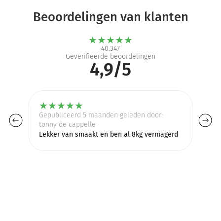
Beoordelingen van klanten
★
★
★
★
★
40.347
Geverifieerde beoordelingen
4,9/5
★
★
★
★
★
Gepubliceerd 5 maanden geleden door:
Ge
tonny de cappelle
Pr
Lekker van smaakt en ben al 8kg vermagerd