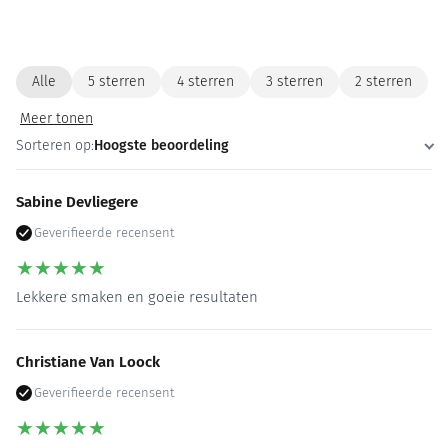
Alle
5 sterren
4 sterren
3 sterren
2 sterren
Meer tonen
Sorteren op:
Hoogste beoordeling
Sabine Devliegere
Geverifieerde recensent
★
★
★
★
★
Lekkere smaken en goeie resultaten
Christiane Van Loock
Geverifieerde recensent
★
★
★
★
★