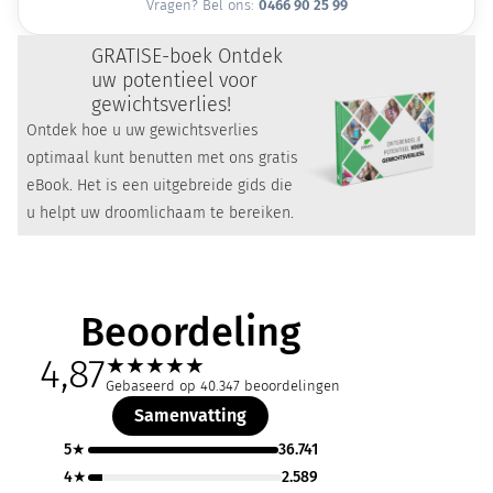
Vragen? Bel ons:
0466 90 25 99
GRATIS
E-boek Ontdek
uw potentieel voor
gewichtsverlies!
Ontdek hoe u uw gewichtsverlies
optimaal kunt benutten met ons gratis
eBook. Het is een uitgebreide gids die
u helpt uw ​​droomlichaam te bereiken.
Beoordeling
4,87
★
★
★
★
★
Gebaseerd op 40.347 beoordelingen
Samenvatting
5★
36.741
4★
2.589