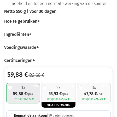
moeheid en tot een normale werking van de spieren.
Netto 550 g | voor 30 dagen
Hoe te gebruiken
Ingrediënten
Voedingswaarde
Certificeringen
59,88
€
122,60
€
51%
56%
61%
1
x
2
x
3
x
59,88
€
53,93
€
47,78
€
/pak
/pak
/pak
Bespaar
62,72
€
Bespaar
137,34
€
Bespaar
224,46
€
MEEST POPULAIRE
Eenmalige aankoop
|
30
dagen voorraad