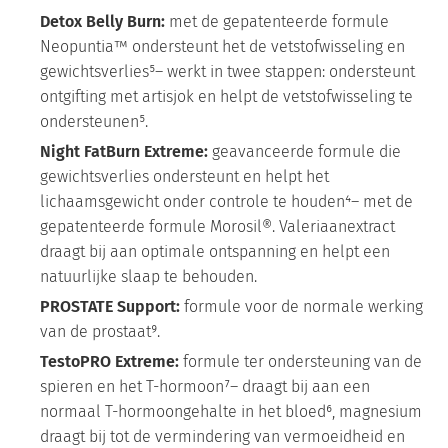
Detox Belly Burn:
met de gepatenteerde formule
Neopuntia™ ondersteunt het de vetstofwisseling en
gewichtsverlies⁵– werkt in twee stappen: ondersteunt
ontgifting met artisjok en helpt de vetstofwisseling te
ondersteunen⁵.
Night FatBurn Extreme:
geavanceerde formule die
gewichtsverlies ondersteunt en helpt het
lichaamsgewicht onder controle te houden⁴– met de
gepatenteerde formule Morosil®. Valeriaanextract
draagt bij aan optimale ontspanning en helpt een
natuurlijke slaap te behouden.
PROSTATE Support:
formule voor de normale werking
van de prostaat⁹.
TestoPRO Extreme:
formule ter ondersteuning van de
spieren en het T-hormoon⁷– draagt bij aan een
normaal T-hormoongehalte in het bloed⁶, magnesium
draagt bij tot de vermindering van vermoeidheid en