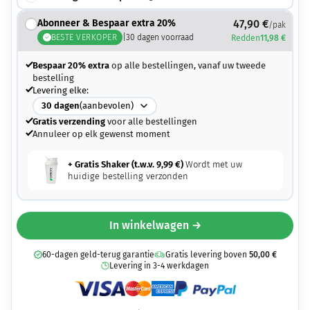
Abonneer & Bespaar extra 20%
47,90
€
/pak
BESTE VERKOPER
|
30
dagen voorraad
Redden
11,98
€
Bespaar 20% extra
op alle bestellingen, vanaf uw tweede
bestelling
Levering elke:
30
dagen
(aanbevolen)
Gratis verzending
voor alle bestellingen
Annuleer op elk gewenst moment
+ Gratis Shaker (t.w.v.
9,99
€
)
Wordt met uw
huidige bestelling verzonden
In winkelwagen →
60-dagen geld-terug garantie
Gratis levering boven
50,00
€
Levering in 3-4 werkdagen