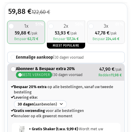
59,88
€
122,60
€
51%
56%
61%
1
x
2
x
3
x
59,88
€
53,93
€
47,78
€
/pak
/pak
/pak
Bespaar
62,72
€
Bespaar
137,34
€
Bespaar
224,46
€
MEEST POPULAIRE
Eenmalige aankoop
|
30
dagen voorraad
Abonneer & Bespaar extra 20%
47,90
€
/pak
BESTE VERKOPER
|
30
dagen voorraad
Redden
11,98
€
Bespaar 20% extra
op alle bestellingen, vanaf uw tweede
bestelling
Levering elke:
30
dagen
(aanbevolen)
Gratis verzending
voor alle bestellingen
Annuleer op elk gewenst moment
+ Gratis Shaker (t.w.v.
9,99
€
)
Wordt met uw