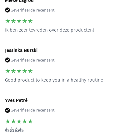
Mieke Lagrou
Geverifieerde recensent
★
★
★
★
★
Ik ben zeer tevreden over deze producten!
Jessinka Nurski
Geverifieerde recensent
★
★
★
★
★
Good product to keep you in a healthy routine
Yves Petré
Geverifieerde recensent
★
★
★
★
★
👍👍👍👍