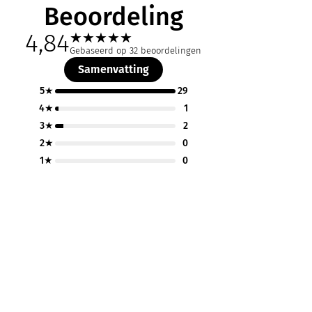
Beoordeling
4,84
★
★
★
★
★
Gebaseerd op 32 beoordelingen
Samenvatting
5★
29
4★
1
3★
2
2★
0
1★
0