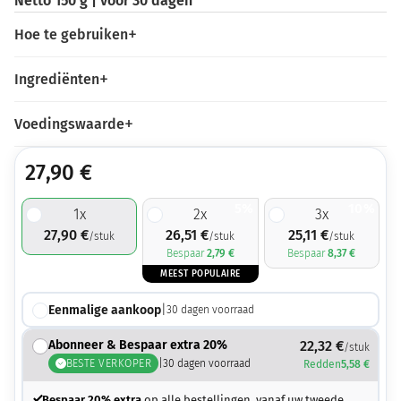
Netto 150 g | voor 30 dagen
Hoe te gebruiken
Ingrediënten
Voedingswaarde
27,90
€
5%
10%
1
x
2
x
3
x
27,90
€
26,51
€
25,11
€
/stuk
/stuk
/stuk
Bespaar
2,79
€
Bespaar
8,37
€
MEEST POPULAIRE
Eenmalige aankoop
|
30
dagen voorraad
Abonneer & Bespaar extra 20%
22,32
€
/stuk
BESTE VERKOPER
|
30
dagen voorraad
Redden
5,58
€
Bespaar 20% extra
op alle bestellingen, vanaf uw tweede