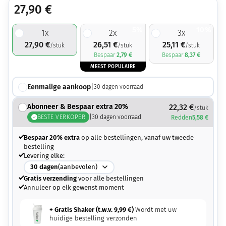
27,90
€
5%
10%
1
x
2
x
3
x
27,90
€
26,51
€
25,11
€
/stuk
/stuk
/stuk
Bespaar
2,79
€
Bespaar
8,37
€
MEEST POPULAIRE
Eenmalige aankoop
|
30
dagen voorraad
Abonneer & Bespaar extra 20%
22,32
€
/stuk
BESTE VERKOPER
|
30
dagen voorraad
Redden
5,58
€
Bespaar 20% extra
op alle bestellingen, vanaf uw tweede
bestelling
Levering elke:
30
dagen
(aanbevolen)
Gratis verzending
voor alle bestellingen
Annuleer op elk gewenst moment
+ Gratis Shaker (t.w.v.
9,99
€
)
Wordt met uw
huidige bestelling verzonden