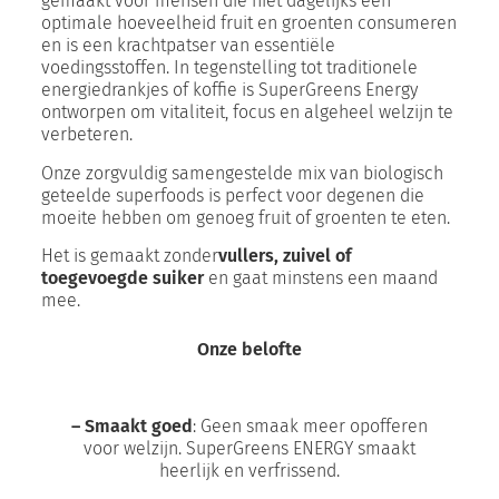
gemaakt voor mensen die niet dagelijks een
optimale hoeveelheid fruit en groenten consumeren
en is een krachtpatser van essentiële
voedingsstoffen. In tegenstelling tot traditionele
energiedrankjes of koffie is SuperGreens Energy
ontworpen om vitaliteit, focus en algeheel welzijn te
verbeteren.
Onze zorgvuldig samengestelde mix van biologisch
geteelde superfoods is perfect voor degenen die
moeite hebben om genoeg fruit of groenten te eten.
Het is gemaakt zonder
vullers, zuivel of
toegevoegde suiker
en gaat minstens een maand
mee.
Onze belofte
– Smaakt goed
: Geen smaak meer opofferen
voor welzijn. SuperGreens ENERGY smaakt
heerlijk en verfrissend.