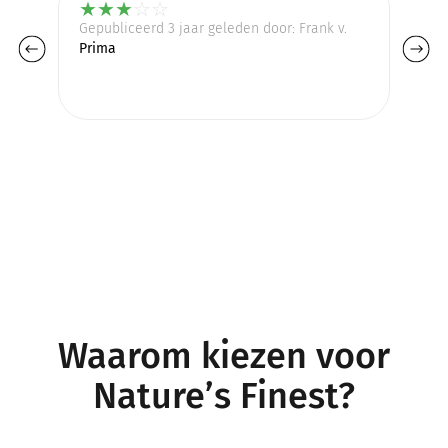
★
★
★
☆
☆
Gepubliceerd 3 jaar geleden door: Frank v.
Ge
Prima
Ik
Waarom kiezen voor
Nature’s Finest?