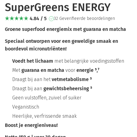
SuperGreens ENERGY
4.84 / 5
32 Geverifieerde beoordelingen
Groene superfood energiemix met guarana en matcha
Speciaal ontworpen voor een geweldige smaak en
boordevol micronutriënten!
Voedt het lichaam
met belangrijke voedingsstoffen
Met
guarana
en matcha
voor
energie ⁵,⁷
Draagt bij aan het
vetmetabolisme ⁵
Draagt bij aan
gewichtsbeheersing ⁵
Geen vulstoffen, zuivel of suiker
Veganistisch
Heerlijke, verfrissende smaak
Boost je energieniveau!