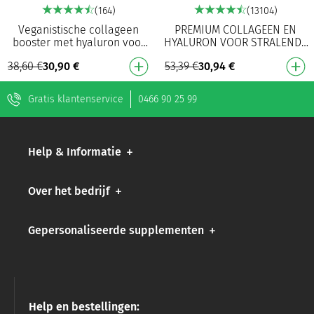
(164)
(13104)
Veganistische collageen
PREMIUM COLLAGEEN EN
booster met hyaluron voor
HYALURON VOOR STRALENDE
een gezonde huid en om de
EN JEUGDIGE HUID!
38,60
€
30,90
€
53,39
€
30,94
€
natuurlijke
Huidgezondheid: helpt de
collageensynthese te
elasticiteit en hydratatie te
stimuleren…
b…
Gratis klantenservice
0466 90 25 99
Help & Informatie
Over het bedrijf
Gepersonaliseerde supplementen
Help en bestellingen: