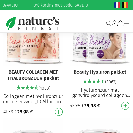
e: SAVE10
%
10% korting met code: SAVE10
30%
30%
BEAUTY COLLAGEN MET
Beauty Hyaluron pakket
HYALURONZUUR pakket
(3062)
(1008)
Hyaluronzuur met
gehydrolyseerd collageen
Collageen met hyaluronzuur
Collageenpeptiden met een
en coë enzym Q10 All-in-one
42,98
€
29,98
€
hoge biologische
schoonheidsformule:
beschikbaarheid Bevat 200
41,38
€
28,98
€
collageen, MSM, biotine,
mg hyalu…
hyaluronzuur en Q10…