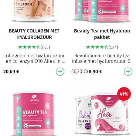
BEAUTY COLLAGEN MET
Beauty Tea met Hyaluron
HYALURONZUUR
pakket
(695)
(524)
Collageen met hyaluronzuur
Revolutionaire beauty tea
en co-enzym Q10 Alles-in-
infusie met hyaluronzuur, D-
één schoonheidsformule:
biotine en vitamine C Helpt
20,69
€
36,20
€
28,90
€
collageen, MSM, biotine,
de huid te voeden, normale
hyaluronzuur en Q1…
huid en no…
41%