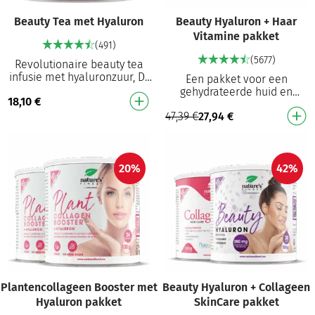
Beauty Tea met Hyaluron
Beauty Hyaluron + Haar
Vitamine pakket
(491)
(5677)
Revolutionaire beauty tea
infusie met hyaluronzuur, D-
Een pakket voor een
biotine en vitamine C Helpt
gehydrateerde huid en
18,10
€
de huid te voeden, normale
gezond haar! Zorgt voor een
huid en no…
47,39
€
27,94
€
elastische en gezonde huid
Voedt de huid en zorgt…
20%
42%
Plantencollageen Booster met
Beauty Hyaluron + Collageen
Hyaluron pakket
SkinCare pakket