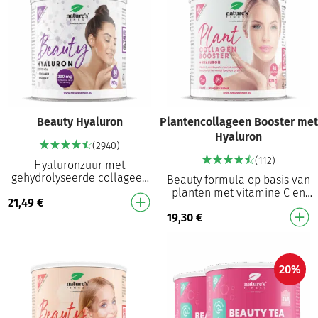
Beauty Hyaluron
Plantencollageen Booster met
Hyaluron
(2940)
(112)
Hyaluronzuur met
gehydrolyseerde collageen
Beauty formula op basis van
Collageenpeptiden met hoge
planten met vitamine C en
21,49
€
biologische beschikbaarheid
hyaluronzuur Plantaardig
Bevat 200 mg hyaluron…
19,30
€
alternatief: perfect voor een
veganistis…
20%