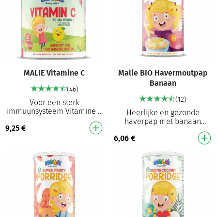
MALIE Vitamine C
Malie BIO Havermoutpap
Banaan
(46)
(12)
Voor een sterk
immuunsysteem Vitamine C
Heerlijke en gezonde
drankje met een heerlijke
haverpap met banaan
9,25
€
smaak! Draagt bij aan de
Organisch geproduceerd met
normale functies van het
6,06
€
alle nodige certificaten Geen
imm…
geraffineerde suiker …