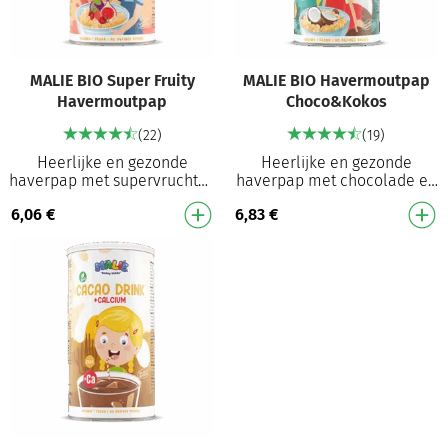
MALIE BIO Super Fruity
MALIE BIO Havermoutpap
Havermoutpap
Choco&Kokos
(22)
(19)
Heerlijke en gezonde
Heerlijke en gezonde
haverpap met supervruchten
haverpap met chocolade en
Organisch geproduceerd met
kokosnoot Organisch
6,06
€
6,83
€
alle nodige certificaten Geen
geproduceerd met alle
geraffineerde …
nodige certificaten Geen
geraf…