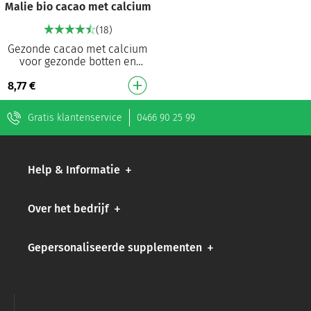
Malie bio cacao met calcium
(18)
Gezonde cacao met calcium
voor gezonde botten en
tanden. 100% biologisch
8,77
€
geproduceerd Zonder
toegevoegde geraffineerde …
Gratis klantenservice
0466 90 25 99
Help & Informatie
Over het bedrijf
Gepersonaliseerde supplementen