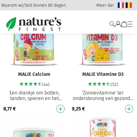
Waarom wij?
Terugbetaald binnen 60 dagen
Meer dan 4,7 miljoen
MALIE Calcium
MALIE Vitamine D3
(44)
(52)
Een drankje om botten,
'Zonnevitamine' ter
tanden, spieren en het
ondersteuning van gezonde
immuunsysteem te steunen
botten, tanden, spieren en
8,77
€
9,25
€
Calciumpoeder met een
immuunsysteem Vitamine D3
lekkere smaak! Helpt gezon…
poeder met een heerl…