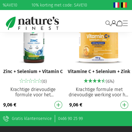
e: SAVE10
%
10% korting met code: SAVE10
Zinc + Selenium + Vitamin C
Vitamine C + Selenium + Zink
(0)
(674)
Krachtige drievoudige
Krachtige formule met
formule voor het
drievoudige werking voor het
immuunsysteem¹˒²˒³ 10 mg
immuunsysteem¹˒²˒³ 1000
9,06
€
9,06
€
(100 % NRV) zink per capsule
mg (1250 % NRV) vitamine C
Dekt de dagelijkse behoeft…
per dosis Dekt de…
Gratis klantenservice
0466 90 25 99